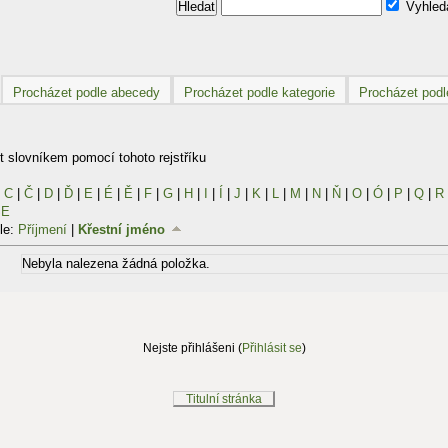
Vyhleda
Procházet podle abecedy
Procházet podle kategorie
Procházet podl
 slovníkem pomocí tohoto rejstříku
|
C
|
Č
|
D
|
Ď
|
E
|
É
|
Ě
|
F
|
G
|
H
|
I
|
Í
|
J
|
K
|
L
|
M
|
N
|
Ň
|
O
|
Ó
|
P
|
Q
|
R
ŠE
dle:
Příjmení
|
Křestní jméno
Nebyla nalezena žádná položka.
Nejste přihlášeni (
Přihlásit se
)
Titulní stránka