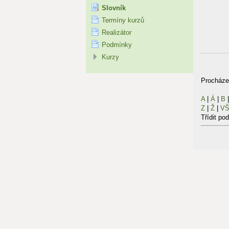
Slovník
Termíny kurzů
Realizátor
Podmínky
Kurzy
Procházet
A
|
Á
|
B
Z
|
Ž
|
V
Třídit po