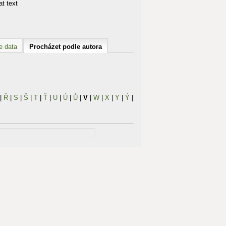
t text
e data
Procházet podle autora
|
Ř
|
S
|
Š
|
T
|
Ť
|
U
|
Ú
|
Ů
|
V
|
W
|
X
|
Y
|
Ý
|