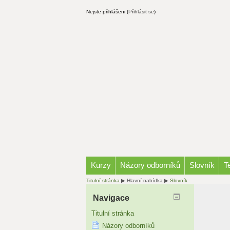
Nejste přihlášeni (
Přihlásit se
)
Kurzy
Názory odborníků
Slovník
T
Titulní stránka
▶
Hlavní nabídka
▶
Slovník
Navigace
Titulní stránka
Názory odborníků