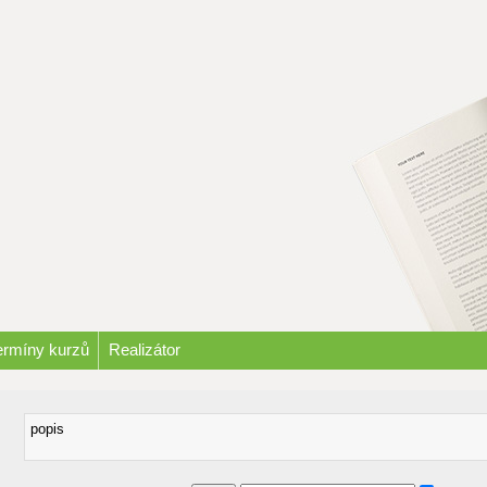
ermíny kurzů
Realizátor
popis