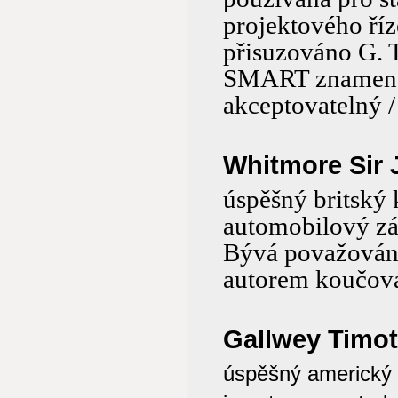
projektového říz
přisuzováno G. T
SMART znamenají
akceptovatelný /
Whitmore Sir
úspěšný britský
automobilový zá
Bývá považován 
autorem koučov
Gallwey Timot
úspěšný americký k