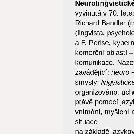
Neurolingvistic
vyvinutá v 70. lete
Richard Bandler (
(lingvista, psycho
a F. Perlse, kyber
komerční oblasti –
komunikace. Náze
zavádějící:
neuro
smysly;
lingvistic
organizováno, uch
právě pomocí jaz
vnímání, myšlení 
situace
na základě jazyko