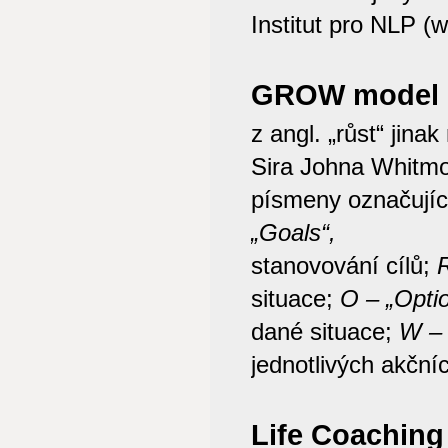
Institut pro NLP (
GROW model
z angl. „růst“ ji
Sira Johna Whitm
písmeny označujíc
„Goals“,
stanovování cílů;
R
situace;
O – „Optio
dané situace;
W – 
jednotlivých akční
Life Coaching 