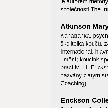
je autorem metody
společnosti The I
Atkinson Mary
Kanaďanka, psych
školitelka koučů, 
International, hlav
umění; koučink sp
prací M. H. Ericks
nazvány zlatým st
Coaching).
Erickson Colle