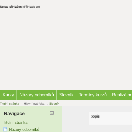
Nejste přihlášeni (
Přihlásit se
)
Kurzy
Názory odborníků
Slovník
Termíny kurzů
Realizátor
Titulní stránka
→
Hlavní nabídka
→
Slovník
Navigace
popis
Titulní stránka
Názory odborníků