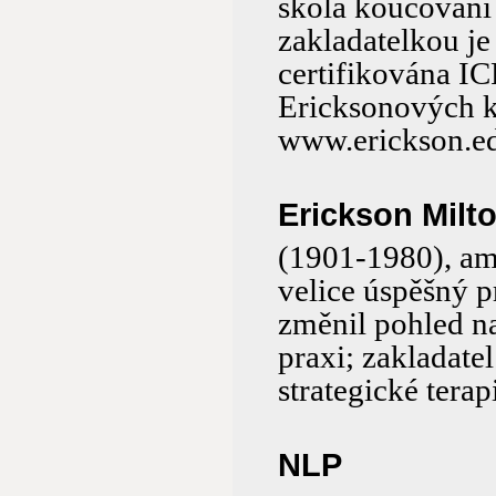
škola koučování
zakladatelkou je
certifikována IC
Ericksonových k
www.erickson.ed
Erickson Milto
(1901-1980), am
velice úspěšný p
změnil pohled na
praxi; zakladate
strategické terap
NLP