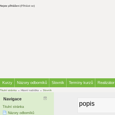
Nejste přihlášeni (
Přihlásit se
)
Kurzy
Názory odborníků
Slovník
Termíny kurzů
Realizátor
Titulní stránka
→
Hlavní nabídka
→
Slovník
Navigace
popis
Titulní stránka
Názory odborníků