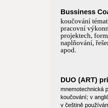
Bussiness Coa
koučování témat 
pracovní výkonn
projektech, formo
naplňování, řeše
apod.
DUO (ART) pr
mnemotechnická po
koučování; v anglič
v češtině používá