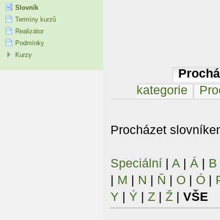
Slovník
Termíny kurzů
Realizátor
Podmínky
Kurzy
Prochá
kategorie
Pro
Procházet slovníkem
Speciální
|
A
|
Á
|
B
|
M
|
N
|
Ň
|
O
|
Ó
|
Y
|
Ý
|
Z
|
Ž
|
VŠE