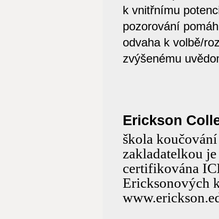
k vnitřnímu potenc
pozorování pomáha
odvaha k volbě/ro
zvýšenému uvědomo
Erickson Colle
škola koučování
zakladatelkou je
certifikována IC
Ericksonových k
www.erickson.ed