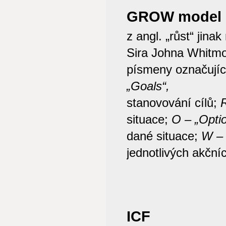
GROW model
z angl. „růst“ ji
Sira Johna Whitm
písmeny označujíc
„Goals“,
stanovování cílů;
R
situace;
O – „Optio
dané situace;
W – 
jednotlivých akční
ICF