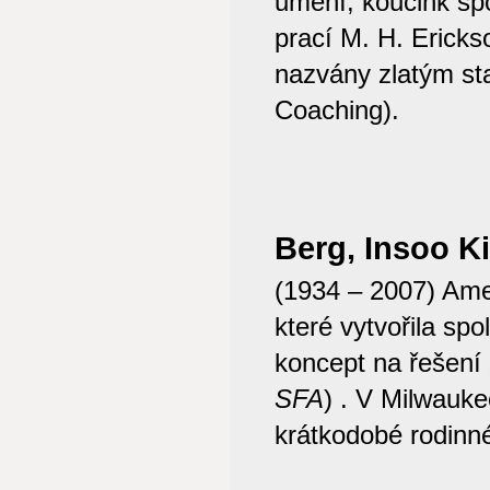
umění; koučink sp
prací M. H. Ericks
nazvány zlatým st
Coaching).
Berg, Insoo K
(1934 – 2007) Ame
které vytvořila s
koncept na řešení
SFA
) .
V Milwaukee
krátkodobé rodinné